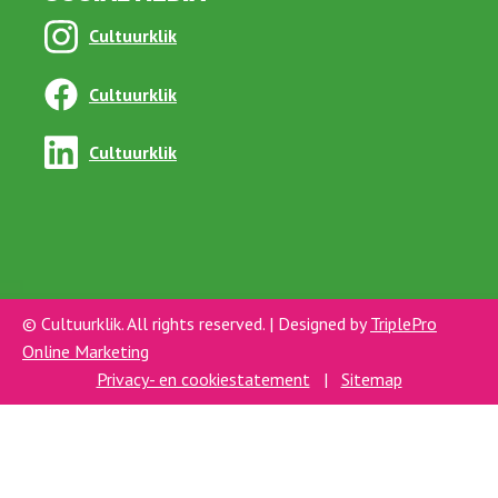
Cultuurklik
Cultuurklik
Cultuurklik
© Cultuurklik. All rights reserved. | Designed by
TriplePro
Online Marketing
Privacy- en cookiestatement
|
Sitemap