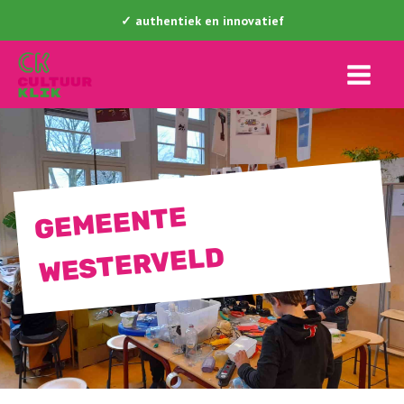
✓ authentiek en innovatief
GE
MEENTE
WESTERVELD