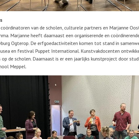
rs
coördinatoren van de scholen, culturele partners en Marjanne Oost
mma. Marjanne heeft daarnaast een organiserende en coördinerende r
wburg Ogterop. De erfgoedactiviteiten komen tot stand in samenwer
musea en festival Puppet International. Kunstvakdocenten ontwik
op de scholen. Daarnaast is er een jaarlijks kunstproject door stu
hool Meppel.