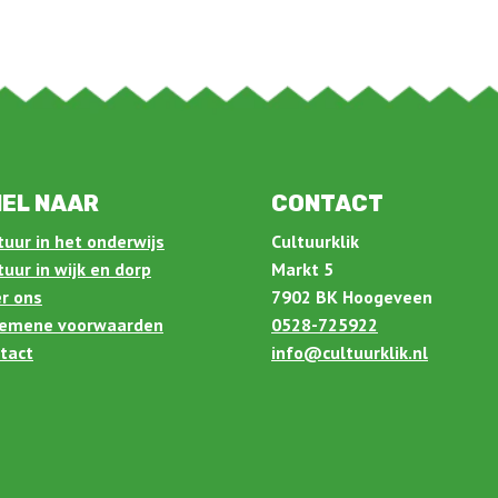
EL NAAR
CONTACT
tuur in het onderwijs
Cultuurklik
tuur in wijk en dorp
Markt 5
r ons
7902 BK Hoogeveen
emene voorwaarden
0528-725922
tact
info@cultuurklik.nl