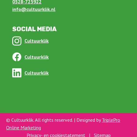
0528-725922
info@cultuurklik.nl
SOCIAL MEDIA
Cultuurklik
Cultuurklik
Cultuurklik
© Cultuurklik. All rights reserved. | Designed by
TriplePro
Online Marketing
Privacy- en cookiestatement
|
Sitemap